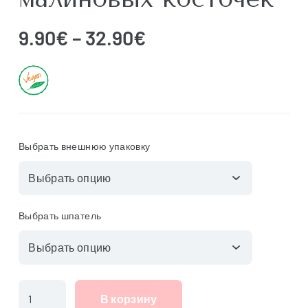
Диапазон
9.90
€
–
32.90
€
цен:
9.90€
–
32.90€
Выбрать внешнюю упаковку
Выбрать шпатель
Количество
В корзину
товара