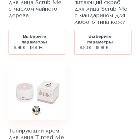
для лица Scrub Me
питающий скраб
с маслом чайного
для лица Scrub Me
дерева
с мандарином для
любого типа кожи
Этот
Этот
Выберите
Выберите
товар
товар
параметры
параметры
имеет
имеет
Диапазон
Диапазон
9.90
€
–
19.90
€
9.90
€
–
19.90
€
несколько
нескол
цен:
цен:
вариаций.
вариац
9.90€
9.90€
Опции
Опции
–
–
можно
можно
19.90€
19.90€
выбрать
выбрат
на
на
странице
страни
товара.
товара.
Тонирующий крем
для лица Tinted Me