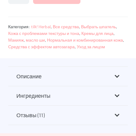
Крем
для
автозагара
Tan
Категория:
tilk! Herbal
,
Все средства
,
Выбрать шпатель
,
Кожа с проблемами текстуры и тона
,
Кремы для лица
,
Me
Макияж
,
масло ши
,
Нормальная и комбинированная кожа
,
с
Средства с эффектом автозагара
,
Уход за лицом
маслом
моркови
и
малиновых
Описание
косточек
Ингредиенты
Отзывы (11)