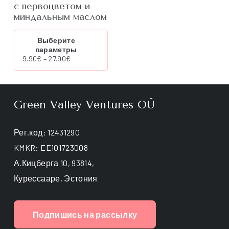
с первоцветом и
миндальным маслом
Этот
Выберите
товар
параметры
имеет
Диапазон
9.90
€
–
27.90
€
несколько
цен:
вариаций.
9.90€
Опции
–
можно
27.90€
Green Valley Ventures OÜ
выбрать
на
странице
товара.
Рег.код: 12431290
KMKR: EE101723008
А.Кицберга 10, 93814,
Курессааре, Эстония
Подпишись на рассылку