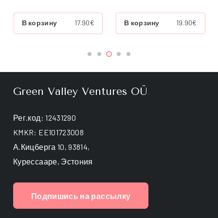
Этот
Выберите
товар
параметры
имеет
Диапазон
В корзину
19.90
€
9.90
€
–
19.90
€
нескол
цен:
вариац
9.90€
Опции
–
можно
19.90€
выбрат
на
страни
Green Valley Ventures OÜ
товара.
Рег.код: 12431290
KMKR: EE101723008
А.Кицберга 10, 93814,
Курессааре, Эстония
Подпишись на рассылку