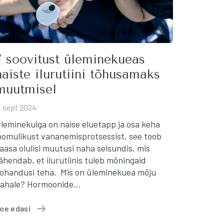
7 soovitust üleminekueas
naiste ilurutiini tõhusamaks
muutmisel
. sept 2024
leminekuiga on naise eluetapp ja osa keha
oomulikust vananemisprotsessist, see toob
aasa olulisi muutusi naha seisundis, mis
ähendab, et ilurutiinis tuleb mõningaid
ohandusi teha. Mis on üleminekuea mõju
ahale? Hormoonide…
oe edasi