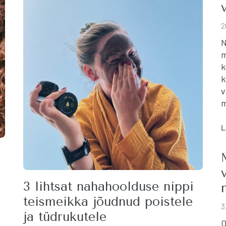
2
N
m
k
k
v
m
L
3 lihtsat nahahoolduse nippi
teismeikka jõudnud poistele
3
ja tüdrukutele
O