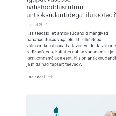
nahahooldusrutiini
antioksüdantidega ilutooted
6. sept 2024
Kas teadsid, et antioksüdandid mängivad
nahahoolduses väga olulist rolli? Need
võimsad koostisosad aitavad võidelda vabade
radikaalidega, kaitstes nahka vananemise ja
keskkonnamõjude eest. Mis on antioksüdand
ja mida nad täpselt teevad?…
Loe edasi