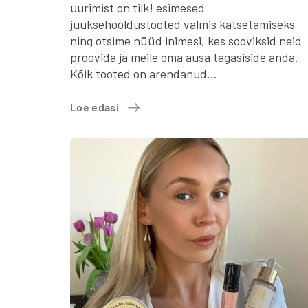
uurimist on tilk! esimesed
juuksehooldustooted valmis katsetamiseks
ning otsime nüüd inimesi, kes sooviksid neid
proovida ja meile oma ausa tagasiside anda.
Kõik tooted on arendanud…
Loe edasi