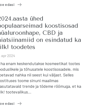
oe edasi
2024.aasta ühed
populaarseimad koostisosad
hüaluroonhape, CBD ja
niatsiinamiid on esindatud ka
tilk! toodetes
. apr 2024
ha enam keskendutakse kosmeetikat tootes
ooduslikele ja tõhusatele koostisosadele, mis
oetavad nahka nii seest kui väljast. Selles
ostituses toome sinuni maailmas
asutatavaid trende ja tõdeme rõõmuga, et ka
ilk! tootevalikus…
oe edasi