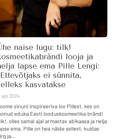
Ühe naise lugu: tilk!
kosmeetikabrändi looja ja
nelja lapse ema Pille Lengi:
“Ettevõtjaks ei sünnita,
selleks kasvatakse
. apr 2024
oome sinuni inspireeriva loo Pillest, kes on
oonud eduka Eesti looduskosmeetika brändi
ilk!, olles samal ajal armastav abikaasa ja nelja
apse ema. Pille on hea näide sellest, kuidas
irg ja…