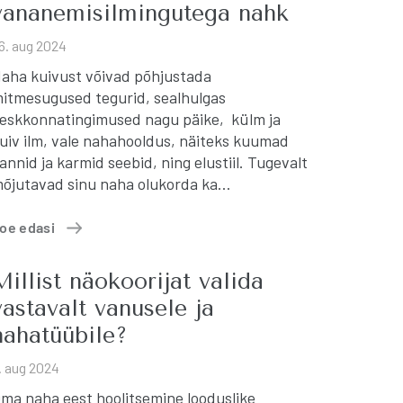
vananemisilmingutega nahk
6. aug 2024
aha kuivust võivad põhjustada
itmesugused tegurid, sealhulgas
eskkonnatingimused nagu päike, külm ja
uiv ilm, vale nahahooldus, näiteks kuumad
annid ja karmid seebid, ning elustiil. Tugevalt
õjutavad sinu naha olukorda ka…
oe edasi
Millist näokoorijat valida
vastavalt vanusele ja
nahatüübile?
. aug 2024
ma naha eest hoolitsemine looduslike