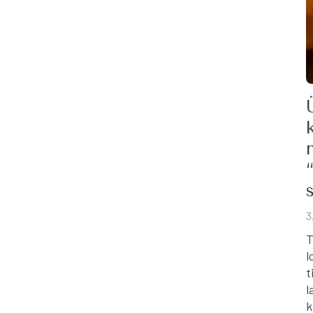
3
T
l
t
l
k