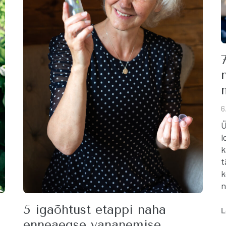
6
Ü
l
k
t
k
n
5 igaõhtust etappi naha
L
enneaegse vananemise