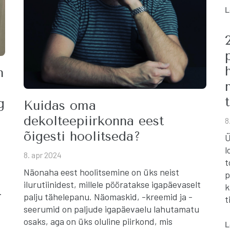
L
n
g
Kuidas oma
dekolteepiirkonna eest
8
õigesti hoolitseda?
Ü
l
8. apr 2024
t
Näonaha eest hoolitsemine on üks neist
p
ilurutiinidest, millele pööratakse igapäevaselt
k
…
palju tähelepanu. Näomaskid, -kreemid ja -
t
seerumid on paljude igapäevaelu lahutamatu
osaks, aga on üks oluline piirkond, mis
L