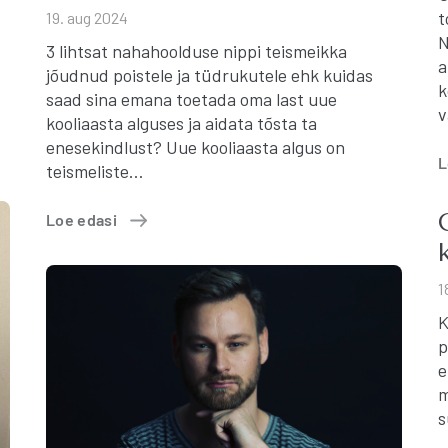
t
19. aug 2024
N
3 lihtsat nahahoolduse nippi teismeikka
a
jõudnud poistele ja tüdrukutele ehk kuidas
k
saad sina emana toetada oma last uue
v
kooliaasta alguses ja aidata tõsta ta
enesekindlust? Uue kooliaasta algus on
L
teismeliste…
Loe edasi
1
K
p
e
m
s