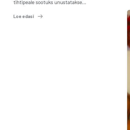
tihtipeale sootuks unustatakse…
Loe edasi