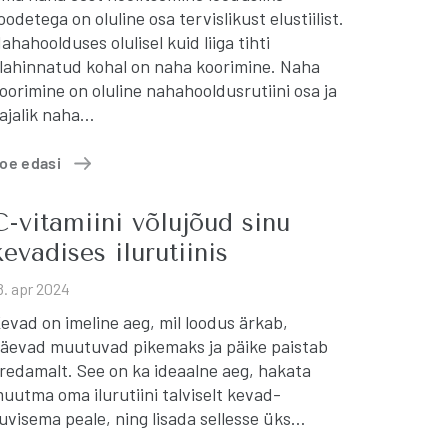
oodetega on oluline osa tervislikust elustiilist.
ahahoolduses olulisel kuid liiga tihti
lahinnatud kohal on naha koorimine. Naha
oorimine on oluline nahahooldusrutiini osa ja
ajalik naha…
oe edasi
C-vitamiini võlujõud sinu
kevadises ilurutiinis
8. apr 2024
evad on imeline aeg, mil loodus ärkab,
äevad muutuvad pikemaks ja päike paistab
redamalt. See on ka ideaalne aeg, hakata
uutma oma ilurutiini talviselt kevad-
uvisema peale, ning lisada sellesse üks…