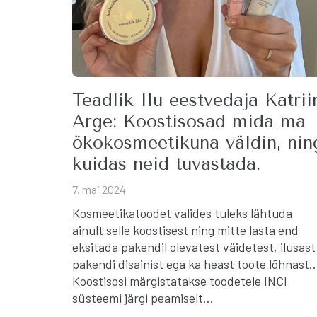
Teadlik Ilu eestvedaja Katrii
Arge: Koostisosad mida ma
ökokosmeetikuna väldin, nin
kuidas neid tuvastada.
7. mai 2024
Kosmeetikatoodet valides tuleks lähtuda
ainult selle koostisest ning mitte lasta end
eksitada pakendil olevatest väidetest, ilusast
pakendi disainist ega ka heast toote lõhnast
Koostisosi märgistatakse toodetele INCI
süsteemi järgi peamiselt…