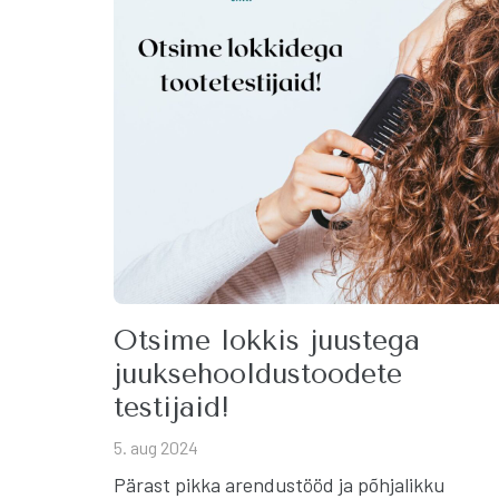
Otsime lokkis juustega
juuksehooldustoodete
testijaid!
5. aug 2024
Pärast pikka arendustööd ja põhjalikku