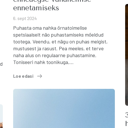
ennetamiseks
?
6. sept 2024
Puhasta oma nahka õrnatoimelise
spetsiaalselt näo puhastamiseks mõeldud
tootega. Veendu, et nägu on puhas meigist,
mustusest ja rasust. Pea meeles, et terve
naha alus on regulaarne puhastamine.
Toniseeri nahk toonikuga,…
id
Loe edasi