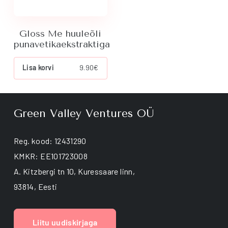
Gloss Me huuleõli
punavetikaekstraktiga
Lisa korvi
9.90
€
Green Valley Ventures OÜ
Reg. kood: 12431290
KMKR: EE101723008
A. Kitzbergi tn 10, Kuressaare linn,
93814, Eesti
Liitu uudiskirjaga