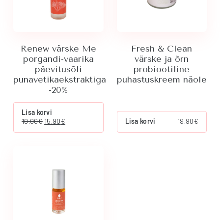
on
the
product
page
Renew värske Me
Fresh & Clean
porgandi-vaarika
värske ja õrn
päevitusõli
probiootiline
punavetikaekstraktiga
puhastuskreem näole
-20%
Lisa korvi
Algne
Current
19.90
€
15.90
€
Lisa korvi
19.90
€
hind
price
oli:
is:
19.90€.
15.90€.