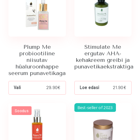
Plump Me
Stimulate Me
probiootiline
ergutav AHA-
niisutav
kehakreem greibi ja
hüaluroonhappe
punavetikaekstraktiga
seerum punavetikaga
This
Vali
29.90
€
Loe edasi
21.90
€
product
has
multiple
Best-seller of 2023
variants.
Soodus
The
options
may
be
chosen