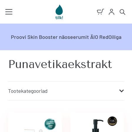
Proovi Skin Booster näoseerumit ÄIO RedOiliga
Punavetikaekstrakt
Tootekategooriad