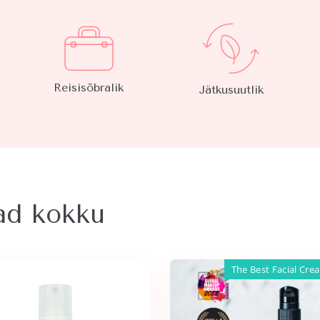
Reisisõbralik
Jätkusuutlik
vad kokku
The Best Facial Cre