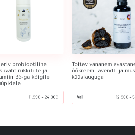
eriv probiootiline
Toitev vananemisvastan
uvaht rukkilille ja
öökreem lavendli ja mus
amiin B5-ga kõigile
küüslauguga
üüpidele
his
This
Price
11.99
€
–
24.90
€
Vali
12.90
€
–
5
roduct
product
range:
as
has
11.99€
ultiple
multiple
through
ariants.
variants.
24.90€
he
The
ptions
options
ay
may