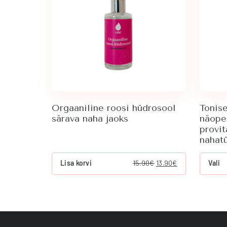
Orgaaniline roosi hüdrosool
Tonise
särava naha jaoks
näopes
provit
nahat
T
Algne
Current
Lisa korvi
15.90
€
13.90
€
Vali
p
hind
price
h
oli:
is:
m
15.90€.
13.90€.
v
T
o
m