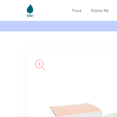
Pood
ReUse Me