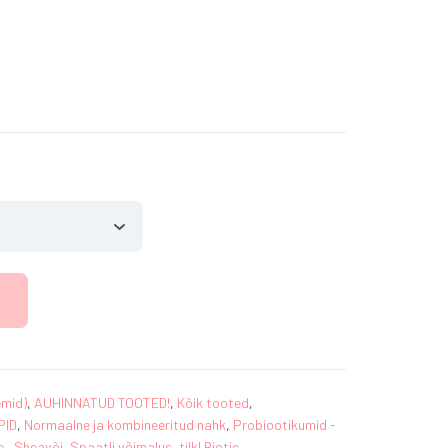
Price
range:
9.90€
through
32.90€
emid)
,
AUHINNATUD TOOTED!
,
Kõik tooted
,
PID
,
Normaalne ja kombineeritud nahk
,
Probiootikumid -
e.
,
Sheavõi
,
Spaatli võimalus
,
tilk! Biotic