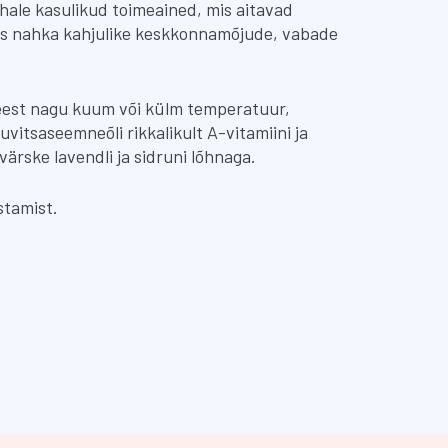
ale kasulikud toimeained, mis aitavad
stes nahka kahjulike keskkonnamõjude, vabade
 eest nagu kuum või külm temperatuur,
vitsaseemneõli rikkalikult A-vitamiini ja
rske lavendli ja sidruni lõhnaga.
stamist.