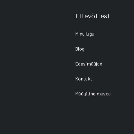
e
be
hosen
chosen
Ettevõttest
n
on
he
the
roduct
product
age
page
Minu lugu
Blogi
Edasimüüjad
Kontakt
Müügitingimused