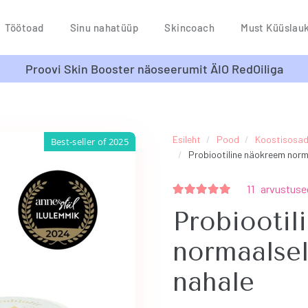
Töötoad
Sinu nahatüüp
Skincoach
Must Küüslau
Proovi Skin Booster näoseerumit ÄIO RedOiliga
Esileht
/
Pood
/
Koostisosa
Best-seller of 2025
/
Probiootiline näokreem norm
11
arvustuse
Hinnanguga
5.00
/ 5
Probiootil
normaalsel
nahale