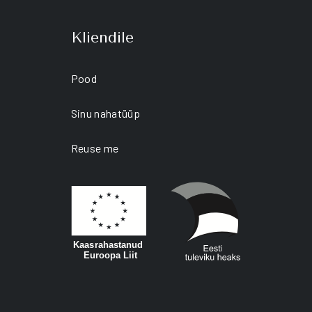
Kliendile
Pood
Sinu nahatüüp
Reuse me