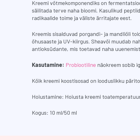
Kreemi võtmekomponendiks on fermentatsioo
säilitada terve naha bioomi. Kasulikud pepti
radikaalide toime ja väliste ärritajate eest.
Kreemis sisalduvad porgandi- ja mandliõli t
õhusaaste ja UV-kiirgus. Sheavõi muudab naha 
antioksüdante, mis toetavad naha uuenemist 
Kasutamine:
Probiootiline
näokreem sobib ig
Kõik kreemi koostisosad on looduslikku pärito
Hoiustamine: Hoiusta kreemi toatemperatuuri
Kogus: 10 ml/50 ml