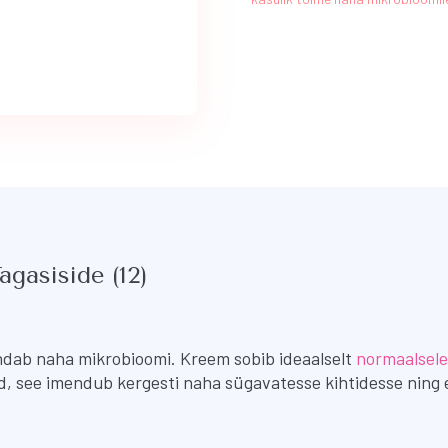
agasiside (12)
dab naha mikrobioomi. Kreem sobib ideaalselt
normaalsele
 see imendub kergesti naha sügavatesse kihtidesse ning ei 