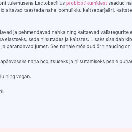
ni tulemusena Lactobacillus
probiootikumidest
saadud nah
idid aitavad taastada naha loomulikku kaitsebarjääri, kait
oidavad ja pehmendavad nahka ning kaitsevad välistegurite
elastseks, seda niisutades ja kaitstes. Lisaks sisaldab kibu
ja parandavad jumet. See nahale mõeldud õrn nauding on vä
apäevaseks naha hoolitsuseks ja niisutamiseks peale puha
lu ning vegan.
l.