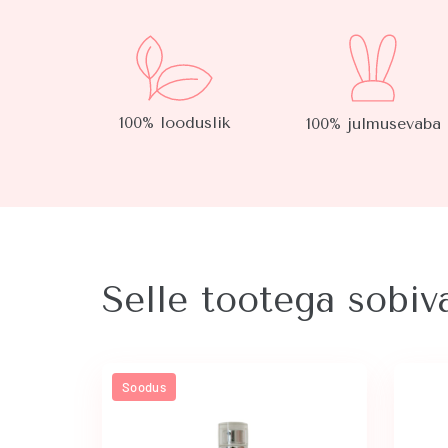
100% looduslik
100% julmusevaba
Selle tootega sobi
Soodus