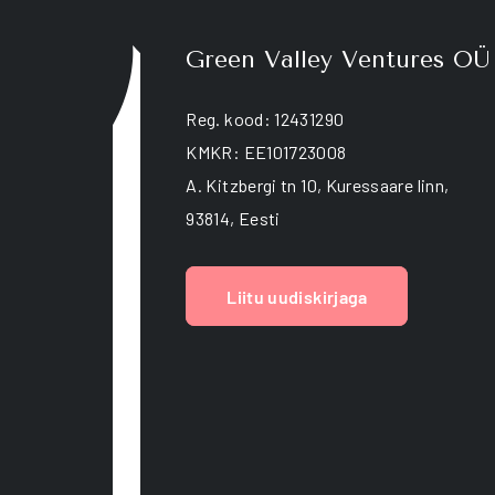
b
c
Green Valley Ventures OÜ
o
t
p
p
Reg. kood: 12431290
KMKR: EE101723008
A. Kitzbergi tn 10, Kuressaare linn,
93814, Eesti
Liitu uudiskirjaga