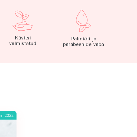
Käsitsi
Palmiõli ja
valmistatud
parabeenide vaba
am 2022