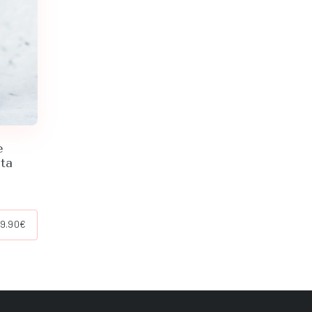
e
ta
Price
9.90
€
range:
12.90€
through
59.90€