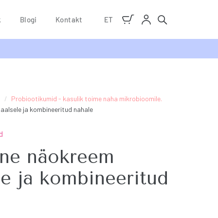
k
Blogi
Kontakt
ET
d
/
Probiootikumid - kasulik toime naha mikrobioomile.
aalsele ja kombineeritud nahale
d
ine näokreem
e ja kombineeritud