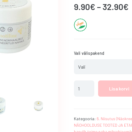
9.90
€
–
32.90
€
Vali välispakend
Probiootiline
Lisa korvi
näokreem
normaalsele
ja
kombineeritud
nahale
Kategooria:
6. Niisutus (Näokre
NÄOHOOLDUSE TOOTED JA ETA
kogus
kasulik toime naha mikrobioomil