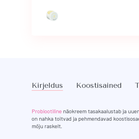
Kirjeldus
Koostisained
T
Probiootiline
näokreem tasakaalustab ja uuen
on nahka toitvad ja pehmendavad koostisosad,
mõju raskelt.