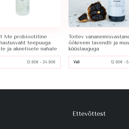
t Me probiootiline
Toitev vananemisvastan
hastusvaht teepuuga
öökreem lavendli ja mus
le ja aknelisele nahale
küüslauguga
his
This
Price
12.90
€
–
24.90
€
Vali
12.90
€
–
5
roduct
product
range:
as
has
12.90€
ultiple
multiple
through
ariants.
variants.
24.90€
he
The
ptions
options
ay
may
e
be
hosen
chosen
Ettevõttest
n
on
he
the
roduct
product