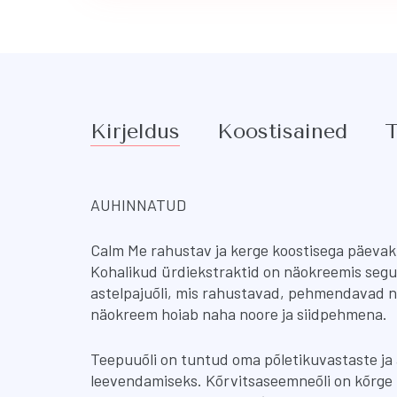
Kirjeldus
Koostisained
T
AUHINNATUD
Calm Me rahustav ja kerge koostisega päevakr
Kohalikud ürdiekstraktid on näokreemis segu
astelpajuõli, mis rahustavad, pehmendavad ni
näokreem hoiab naha noore ja siidpehmena.
Teepuuõli on tuntud oma põletikuvastaste ja
leevendamiseks. Kõrvitsaseemneõli on kõrge 