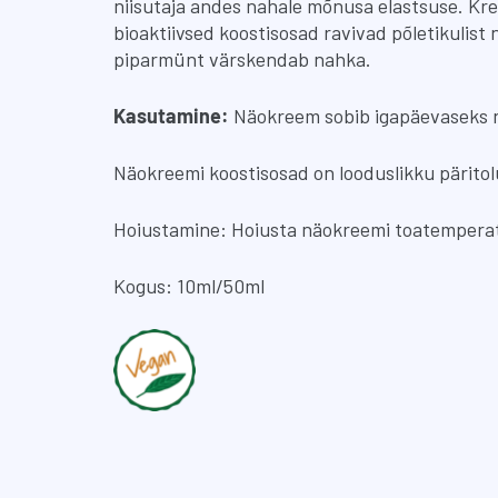
niisutaja andes nahale mõnusa elastsuse. Kre
bioaktiivsed koostisosad ravivad põletikulis
piparmünt värskendab nahka.
Kasutamine:
Näokreem sobib igapäevaseks na
Näokreemi koostisosad on looduslikku päritolu
Hoiustamine: Hoiusta näokreemi toatemperat
Kogus: 10ml/50ml