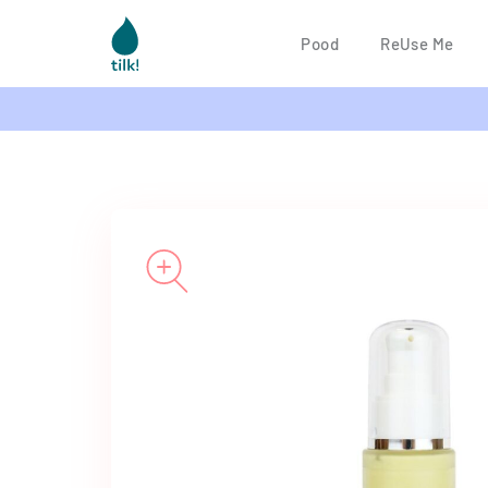
Pood
ReUse Me