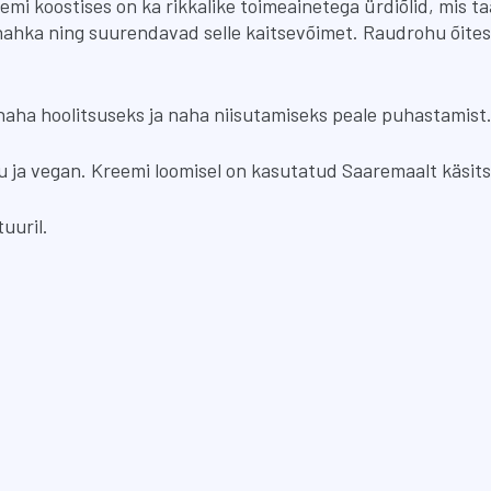
emi koostises on ka rikkalike toimeainetega ürdiõlid, mis 
t nahka ning suurendavad selle kaitsevõimet. Raudrohu õit
ha hoolitsuseks ja naha niisutamiseks peale puhastamist
 ja vegan. Kreemi loomisel on kasutatud Saaremaalt käsitsi
uuril.