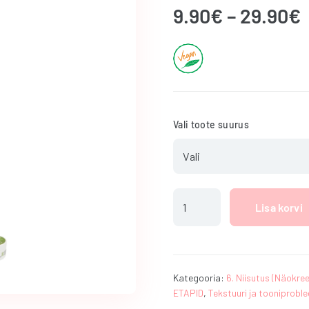
9.90
€
–
29.90
€
Vali toote suurus
Calm
Lisa korvi
Me
rahustav
ja
kerge
koostisega
Kategooria:
6. Niisutus (Näokre
ETAPID
,
Tekstuuri ja tooniprobl
näokreem