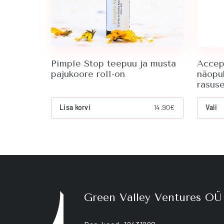
Pimple Stop teepuu ja musta
Accep
pajukoore roll-on
näopu
rasuse
T
Lisa korvi
14.90
€
Vali
p
h
m
v
T
o
m
b
c
Green Valley Ventures OÜ
o
t
p