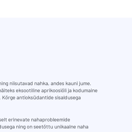
ning niisutavad nahka, andes kauni jume.
iteks eksootiline aprikoosiõli ja kodumaine
a. Kõrge antioksüdantide sisaldusega
selt erinevate nahaprobleemide
ldusega ning on seetõttu unikaalne naha