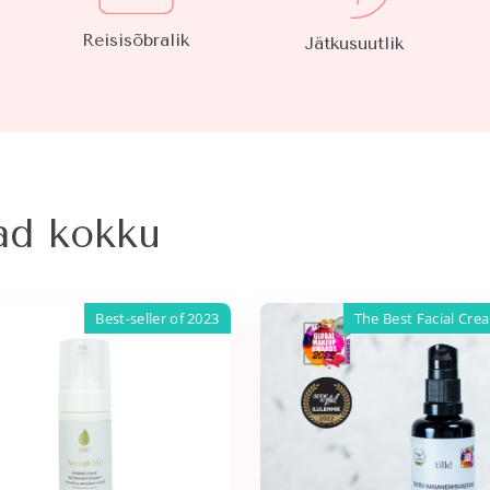
Reisisõbralik
Jätkusuutlik
vad kokku
Best-seller of 2023
The Best Facial Cre