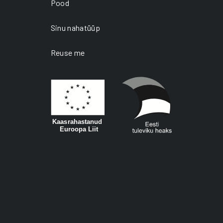
page
Pood
Sinu nahatüüp
Reuse me