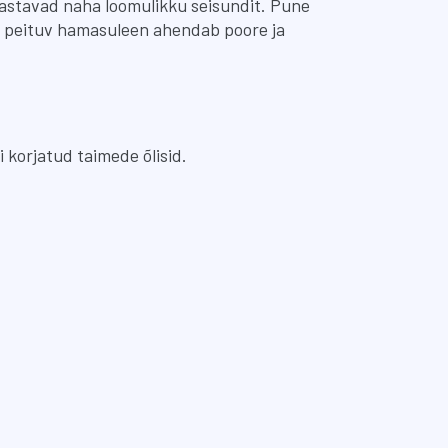
taastavad naha loomulikku seisundit. Pune
es peituv hamasuleen ahendab poore ja
.
 korjatud taimede õlisid.