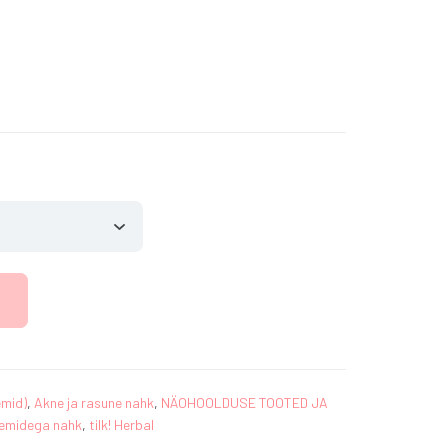
Price
range:
9.90€
through
29.90€
emid)
,
Akne ja rasune nahk
,
NÄOHOOLDUSE TOOTED JA
eemidega nahk
,
tilk! Herbal