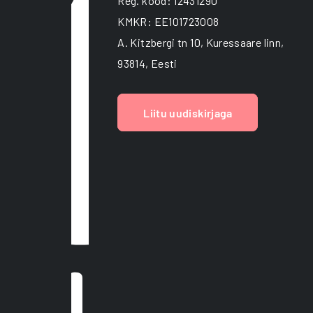
p
Reg. kood: 12431290
KMKR: EE101723008
A. Kitzbergi tn 10, Kuressaare linn,
93814, Eesti
Liitu uudiskirjaga