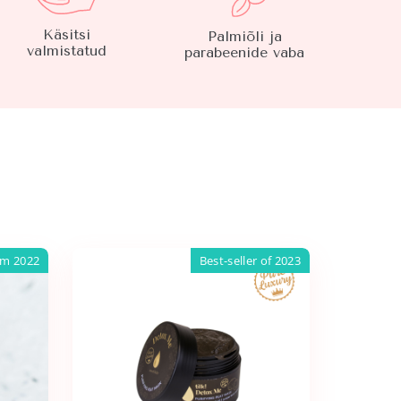
Käsitsi
Palmiõli ja
valmistatud
parabeenide vaba
am 2022
Best-seller of 2023