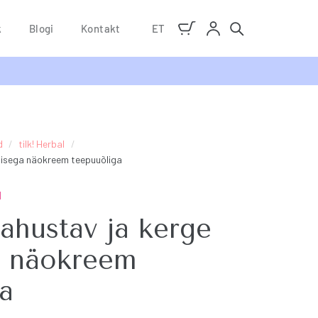
k
Blogi
Kontakt
ET
d
/
tilk! Herbal
/
tisega näokreem teepuuõliga
d
ahustav ja kerge
a näokreem
a