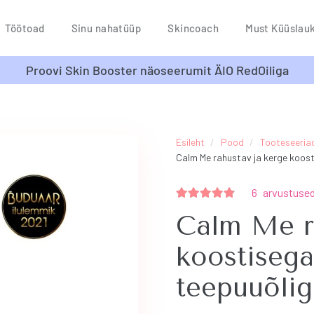
Töötoad
Sinu nahatüüp
Skincoach
Must Küüslau
Proovi Skin Booster näoseerumit ÄIO RedOiliga
Esileht
/
Pood
/
Tooteseeria
Calm Me rahustav ja kerge koos
6
arvustuse
Hinnanguga
4.75
/ 5
Calm Me r
koostiseg
teepuuõlig