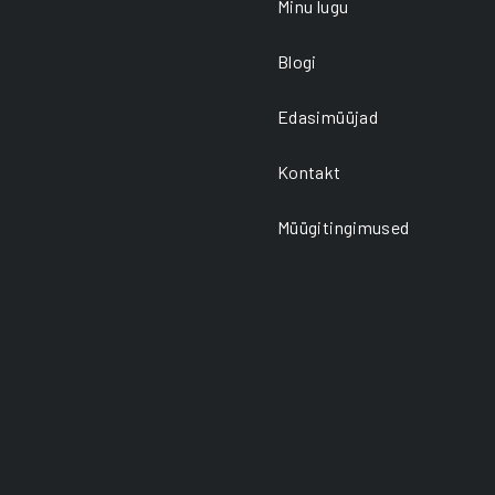
age
page
Minu lugu
Blogi
Edasimüüjad
Kontakt
Müügitingimused