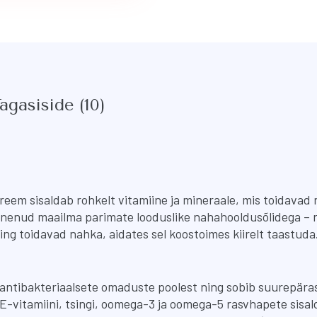
teepuuõliga
kogus
agasiside (10)
eem sisaldab rohkelt vitamiine ja mineraale, mis toidavad 
nenud maailma parimate looduslike nahahooldusõlidega – nä
ng toidavad nahka, aidates sel koostoimes kiirelt taastud
 antibakteriaalsete omaduste poolest ning sobib suurepära
E-vitamiini, tsingi, oomega-3 ja oomega-5 rasvhapete sisa