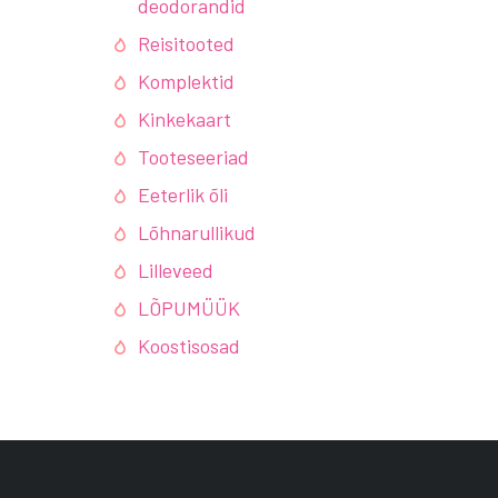
deodorandid
Reisitooted
Komplektid
Kinkekaart
Tooteseeriad
Eeterlik õli
Lõhnarullikud
Lilleveed
LÕPUMÜÜK
Koostisosad