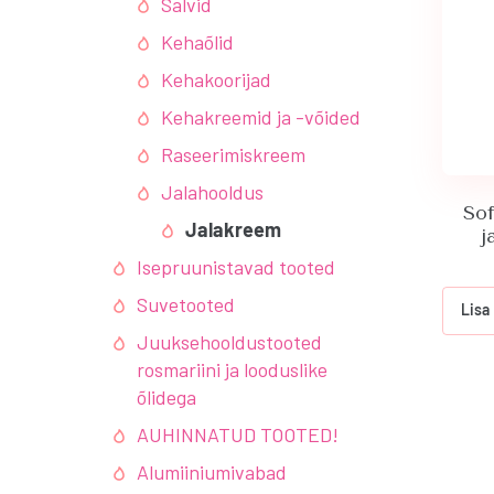
Salvid
Kehaõlid
Kehakoorijad
Kehakreemid ja -võided
Raseerimiskreem
Jalahooldus
Sof
Jalakreem
j
Isepruunistavad tooted
Suvetooted
Lisa
Juuksehooldustooted
rosmariini ja looduslike
õlidega
AUHINNATUD TOOTED!
Alumiiniumivabad