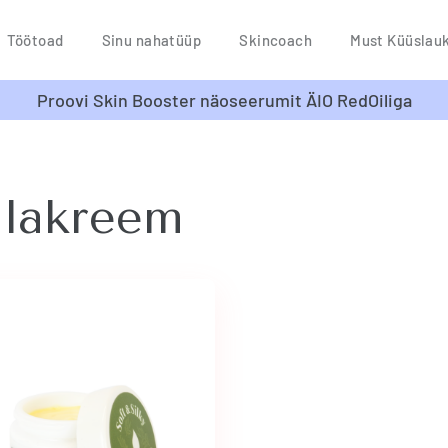
Töötoad
Sinu nahatüüp
Skincoach
Must Küüslau
Proovi Skin Booster näoseerumit ÄIO RedOiliga
alakreem