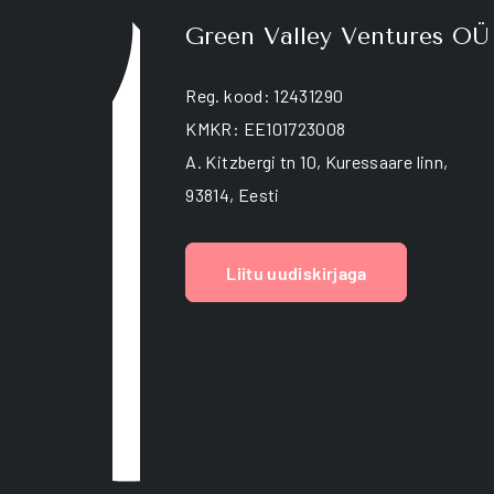
Green Valley Ventures OÜ
Reg. kood: 12431290
KMKR: EE101723008
A. Kitzbergi tn 10, Kuressaare linn,
93814, Eesti
Liitu uudiskirjaga