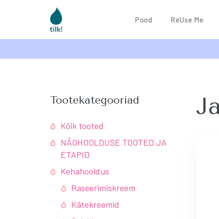
Pood
ReUse Me
J
Tootekategooriad
Kõik tooted
NÄOHOOLDUSE TOOTED JA
ETAPID
Kehahooldus
Raseerimiskreem
Kätekreemid