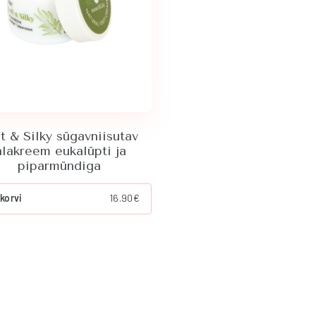
t & Silky sügavniisutav
alakreem eukalüpti ja
piparmündiga
 korvi
16.90
€