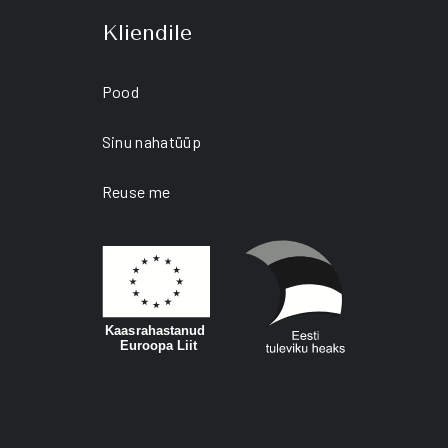
Kliendile
Pood
Sinu nahatüüp
Reuse me